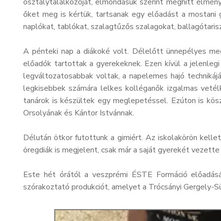
osztálytalálkozóját, elmondásuk szerint meghitt élmény
őket meg is kértük, tartsanak egy előadást a mostani 
naplókat, tablókat, szalagtűzős szalagokat, ballagótari
A pénteki nap a diákoké volt. Délelőtt ünnepélyes meg
előadók tartottak a gyerekeknek. Ezen kívül a jelenleg
legváltozatosabbak voltak, a napelemes hajó technikájá
legkisebbek számára lelkes kolléganők izgalmas vetélk
tanárok is készültek egy meglepetéssel. Ezúton is kös
Orsolyának és Kántor Istvánnak.
Délután ötkor futottunk a gimiért. Az iskolakörön kelle
öregdiák is megjelent, csak már a saját gyerekét vezette
Este hét órától a veszprémi ÉSTE Formáció előadását
szórakoztató produkciót, amelyet a Trócsányi Gergely-S