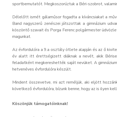
sportbemutatót. Megkoszorúztuk a Béri-szobrot, valamint
Délelőtt ismét gálaműsor fogadta a kíváncsiakat a mű
Band nagyszerű zenészei játszottak a gimnázium udvar
köszöntő szavait és Porga Ferenc polgármester üdvözletét
magunkat.
Az évfordulóra a 9.a osztály ötlete alapján és az ő ki
év alatt itt érettségizett diáknak a nevét, akik Béris
feladatként megkereshették saját nevüket. A gimnázium l
hetvenéves évfordulóra készült.
Mindent összevetve, mi azt reméljük, aki eljött hozzán
következő évfordulóra, bízunk benne, hogy az is ilyen ke
Köszönjük támogatóinknak!