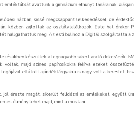
 emléktáblát avattunk a gimnázium elhunyt tanárainak, diákjai
velődési házban, kissé megcsappant lelkesedéssel, de érdeklő
án, közben zajlottak az osztálytalálkozók. Este hat órakor P
 hallgathattuk meg. Az esti bulihoz a Digitál szolgáltatta a z
vitelezésükben készültek a legnagyobb sikert arató dekorációk.
ek voltak, majd színes papírcsíkokra felírva ezeket összefűz
ogójával ellátott ajándéktárgyakra is nagy volt a kereslet, hi
k, jól érezte magát, sikerült felidézni az emlékeket, együtt 
llemes élmény lehet majd, mint a mostani.