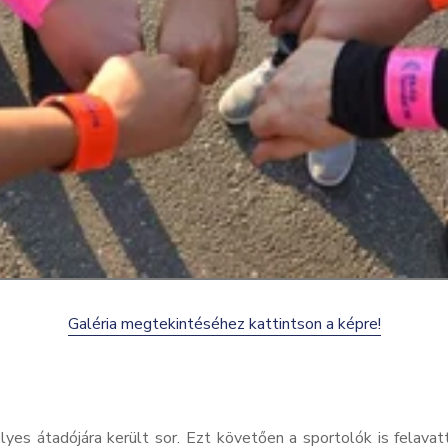
Galéria megtekintéséhez kattintson a képre!
yes átadójára került sor. Ezt követően a sportolók is felava