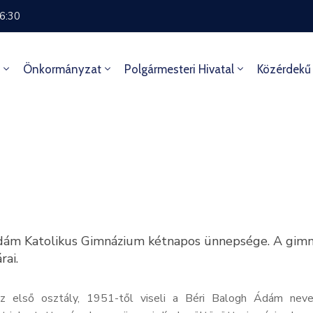
16:30
Önkormányzat
Polgármesteri Hivatal
Közérdekű
Ádám Katolikus Gimnázium kétnapos ünnepsége. A gimn
rai.
az első osztály, 1951-től viseli a Béri Balogh Ádám nev