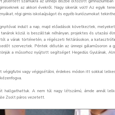
t jelentett számukra az ünnepi díszbe öltözött gimnáziumban 
gimiseknek az akkori évekről. Nagy sikerük volt! Az egyik te
sznyákat, régi gimis iskolaújságot és egyéb kuriózumokat tekint
nyitóval indult a nap, majd előadások következtek, melyeket a
i tanárok közül is beszálltak néhányan, projektes és utazási
tól a várak történetén, a régészeti feltárásokon, a katasztró
edőt szerveztek. Péntek délután az ünnepi gálaműsoron a gimn
zönjük a műsorhoz nyújtott segítséget Hegedüs Gyulának, Alm
tt végigfutni vagy végigsétálni, érdekes módon itt sokkal lel
 kézenfogva.
 hallgathattuk. A nem túl nagy létszámú, ámde annál lelk
üle Zsolt páros vezetett.