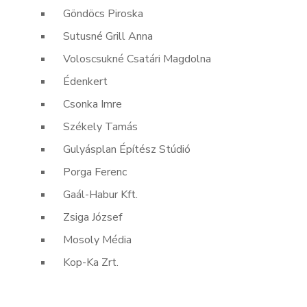
Göndöcs Piroska
Sutusné Grill Anna
Voloscsukné Csatári Magdolna
Édenkert
Csonka Imre
Székely Tamás
Gulyásplan Építész Stúdió
Porga Ferenc
Gaál-Habur Kft.
Zsiga József
Mosoly Média
Kop-Ka Zrt.