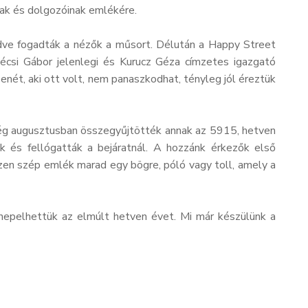
nak és dolgozóinak emlékére.
dve fogadták a nézők a műsort. Délután a Happy Street
écsi Gábor jelenlegi és Kurucz Géza címzetes igazgató
enét, aki ott volt, nem panaszkodhat, tényleg jól éreztük
 Még augusztusban összegyűjtötték annak az 5915, hetven
ték és fellógatták a bejáratnál. A hozzánk érkezők első
szen szép emlék marad egy bögre, póló vagy toll, amely a
ünnepelhettük az elmúlt hetven évet. Mi már készülünk a