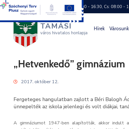
+36 74 570 800
H: 8:00 - 16:30, Cs: 08:00 - 
TAMÁSI
Hírek
Városunk
város hivatalos honlapja
„Hetvenkedő” gimnázium
2017. október 12.
Fergeteges hangulatban zajlott a Béri Balogh 
ünnepelték az iskola jelenlegi és volt diákjai, taná
A gimnáziumot 1947-ben alapították, akkor indult 