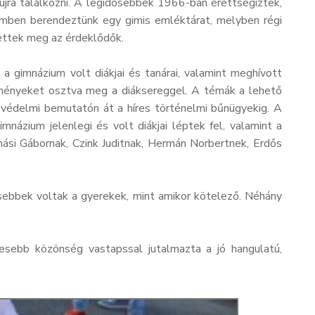
újra találkozni. A legidősebbek 1966-ban érettségiztek,
remben berendeztünk egy gimis emléktárat, melyben régi
hettek meg az érdeklődők.
 gimnázium volt diákjai és tanárai, valamint meghívott
 élményeket osztva meg a diáksereggel. A témák a lehető
favédelmi bemutatón át a híres történelmi bűnügyekig. A
ázium jelenlegi és volt diákjai léptek fel, valamint a
ási Gábornak, Czink Juditnak, Hermán Norbertnek, Erdős
kesebbek voltak a gyerekek, mint amikor kötelező. Néhány
esebb közönség vastapssal jutalmazta a jó hangulatú,