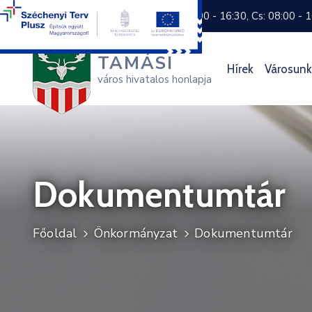
+36 74 570 800
H: 8:00 - 16:30, Cs: 08:00 - 
TAMÁSI
Hírek
Városunk
város hivatalos honlapja
Dokumentumtár
Főoldal
Önkormányzat
Dokumentumtár