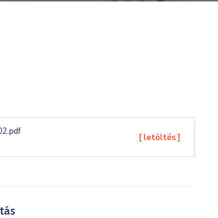
02.pdf
[ letöltés ]
tás