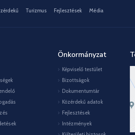
zérdekű
Turizmus
Fejlesztések
Média
Önkormányzat
T
Képviselő testület
őségek
Bizottságok
rendelő
Dokumentumtár
ogadás
Közérdekű adatok
zés
Fejlesztések
detések
Intézmények
Külterületi biztosok