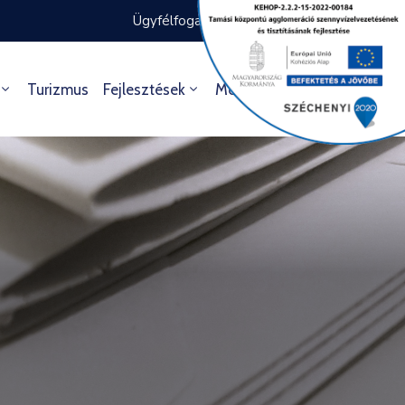
Ügyfélfogadás rendje
Ügyintézés
Turizmus
Fejlesztések
Média
Kultúra