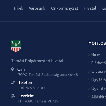
Hírek
Városunk
Önkormányzat
Hivatal
Kö
Fontos
Hírek
Tamási Polgármesteri Hivatal
Elérhet
Cím
Orvosi 
7090 Tamási, Szabadság utca 46-48.
Ügyfélf
Telefon
+36 74 570 800
Ügyinté
Levélcím
Álláshir
H - 7090 Tamási, Pf. 129.